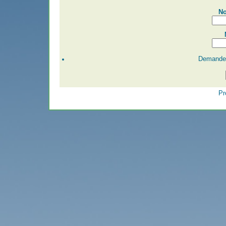
No
Demander
Pr