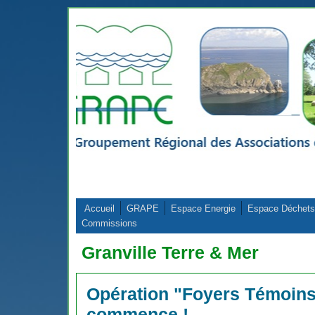
Aller au contenu principal
Accueil
GRAPE
Espace Energie
Espace Déchets
Commissions
Granville Terre & Mer
Opération "Foyers Témoins"
commence !