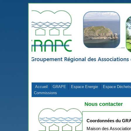
Aller au contenu principal
Accueil
GRAPE
Espace Energie
Espace Déchets
Commissions
Nous contacter
Coordonnées du GRA
Maison des Associatio