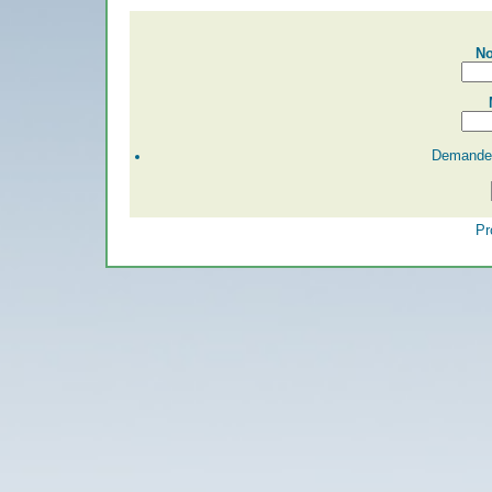
No
Demander
Pr