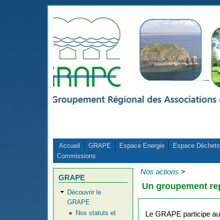
Aller au contenu principal
Accueil
GRAPE
Espace Energie
Espace Déchets
Commissions
Nos actions
>
GRAPE
Un groupement rep
Découvrir le
GRAPE
Nos statuts et
Le GRAPE participe aux