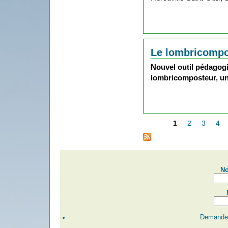
Le lombricomp
Nouvel outil pédagogi
lombricomposteur, un
1
2
3
4
Pages
No
Demander