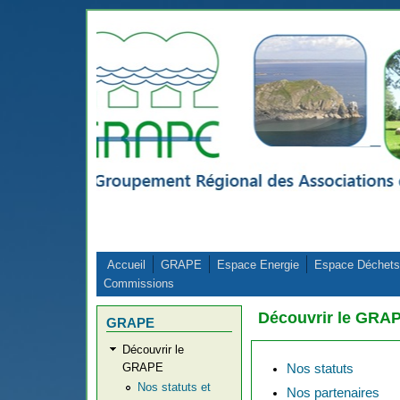
Aller au contenu principal
Accueil
GRAPE
Espace Energie
Espace Déchets
Commissions
Découvrir le GRA
GRAPE
Découvrir le
GRAPE
Nos statuts
Nos statuts et
Nos partenaires