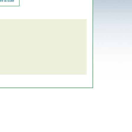
ire la suite
de Les
problèmes
de la
gestion
des
déchets