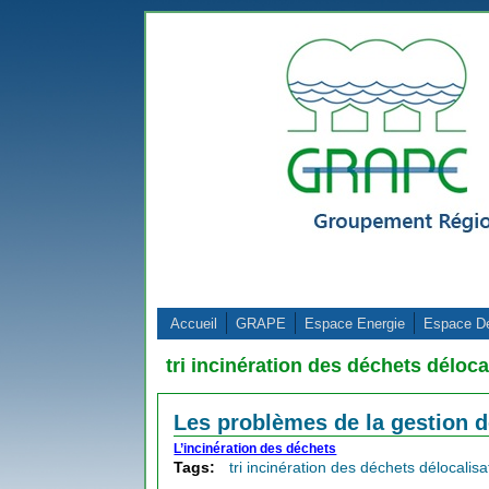
Aller au contenu principal
Accueil
GRAPE
Espace Energie
Espace D
tri incinération des déchets déloca
Les problèmes de la gestion 
L’incinération des déchets
Tags:
tri incinération des déchets délocalisa