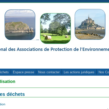
échets
Espace presse
Nous contacter
Les actions juridiques
Nos Co
lisation
des déchets
tion