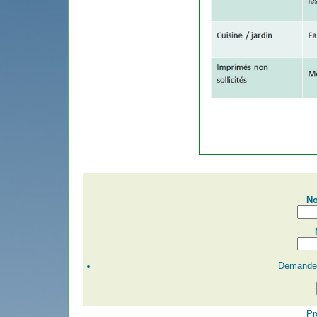
No
Demander
Pr