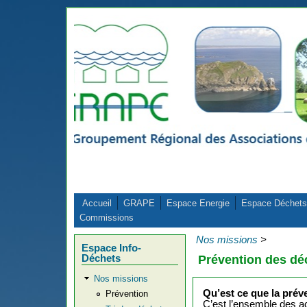
Aller au contenu principal
Accueil
GRAPE
Espace Energie
Espace Déchets
Commissions
Nos missions
>
Espace Info-
Déchets
Prévention des déc
Nos missions
Qu’est ce que la prév
Prévention
C’est l’ensemble des ac