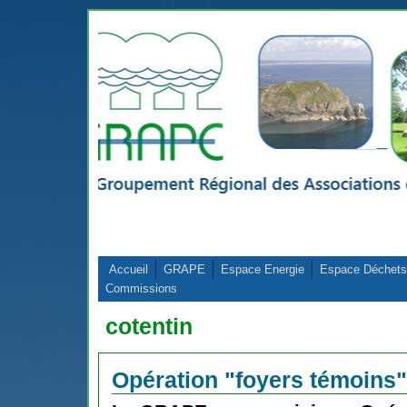
Aller au contenu principal
Accueil
GRAPE
Espace Energie
Espace Déchets
Commissions
cotentin
Opération "foyers témoins