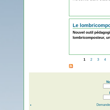
Le lombricomp
Nouvel outil pédagogi
lombricomposteur, un
1
2
3
4
Pages
No
Demander