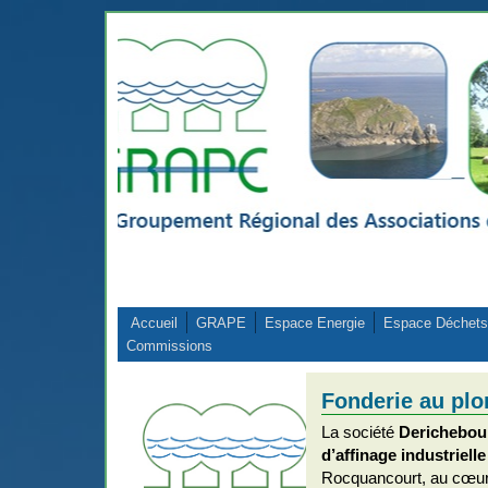
Aller au contenu principal
Accueil
GRAPE
Espace Energie
Espace Déchets
Commissions
Fonderie au plo
La société
Derichebou
d’affinage industriell
Rocquancourt, au cœur d