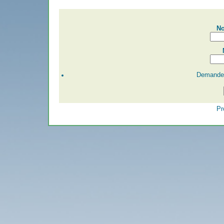
No
Demander
Pr