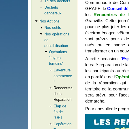
Tri des déchets
Communauté de Commu
Déchets
GRAPE, le
Conseil dé
dangereux
les
Rencontres de l
Granville. Cette jour
Nos Actions
pour ne plus jeter les
Nos outils
électroménager, vêtem
Nos opérations
sont prévus
pour aider
de
usés ou en panne e
sensibilisation
transformer en un nouve
Opérations
"foyers
A cette occasion, l’
Esp
témoins"
le
café réparation
de la
L'aventure
les participants au ré
commence
en parallèle de l’
Opéra
!
de la réparation qui
Rencontres
territoire de la comm
de la
sera prévu pour l’acc
Réparation
démarche.
Clap de
Pour consulter le prog
fin de
l'OFT
L'opération