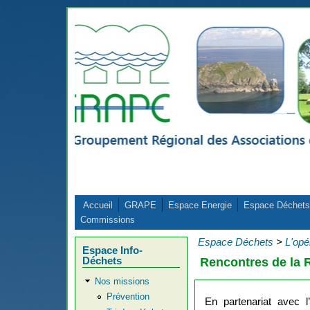
Aller au contenu principal
Accueil
GRAPE
Espace Energie
Espace Déchets
Commissions
Espace Déchets
>
L'opé
Espace Info-
Déchets
Rencontres de la 
Nos missions
Prévention
En partenariat avec 