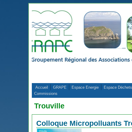
Aller au contenu principal
Accueil
GRAPE
Espace Energie
Espace Déchets
Commissions
Trouville
Colloque Micropolluants Tr