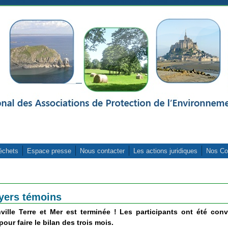
échets
Espace presse
Nous contacter
Les actions juridiques
Nos Co
oyers témoins
ville Terre et Mer
est terminée ! Les participants ont été conv
pour faire le bilan des trois mois.