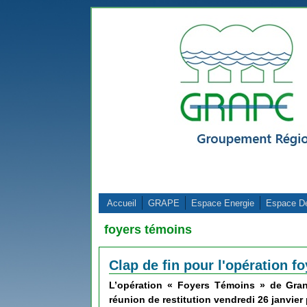
Aller au contenu principal
Accueil
GRAPE
Espace Energie
Espace D
foyers témoins
Clap de fin pour l'opération f
L’
opération « Foyers Témoins »
de
Gran
réunion de restitution vendredi 26 janvier 