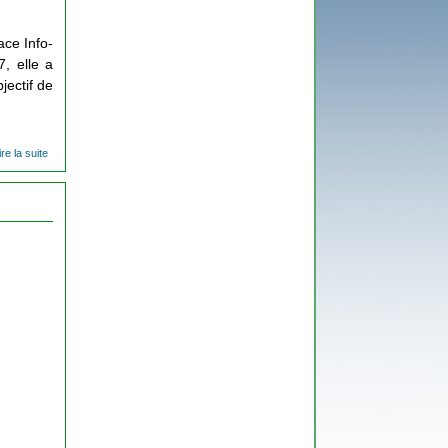
ce Info-
, elle a
jectif de
ire la suite
de Clap
de fin
pour
l'opération
foyers
témoins