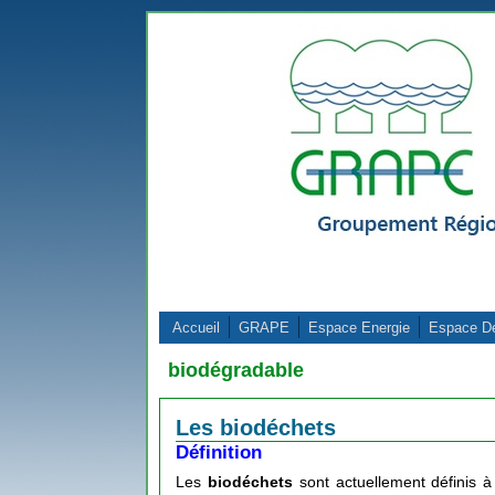
Aller au contenu principal
Accueil
GRAPE
Espace Energie
Espace D
biodégradable
Les biodéchets
Définition
Les
biodéchets
sont actuellement définis à l