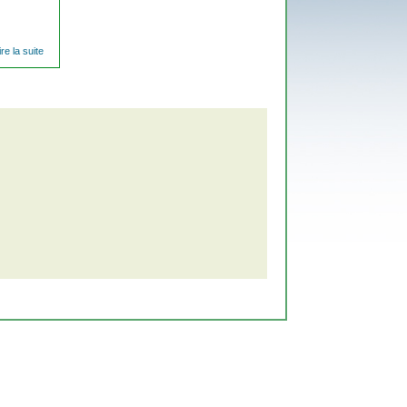
ire la suite
de Les
biodéchets