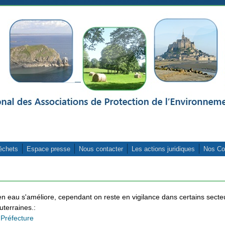
échets
Espace presse
Nous contacter
Les actions juridiques
Nos Co
en eau s'améliore, cependant on reste en vigilance dans certains secte
uterraines.:
a
Préfecture