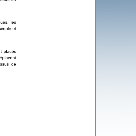
ques, les
 simple et
t placés
déplacent
essus de