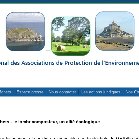
échets
Espace presse
Nous contacter
Les actions juridiques
Nos Co
hets : le lombricomposteur, un allié écologique
ser les jeunes à la gestion responsable des biodéchets, le GRAPE po