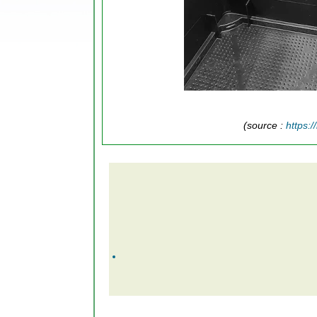
(source :
https: