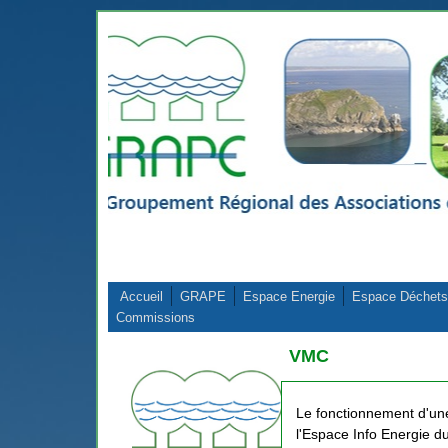
Aller au contenu principal
Accueil
GRAPE
Espace Energie
Espace Déchets
Commissions
VMC
Le fonctionnement d'un
l'Espace Info Energie 