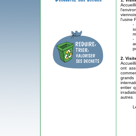
1. Visi
Accuei
l'envir
viennois
l'usine 
-
s
m
-
a
p
2. Visi
Accueil
ont ass
commenta
grands
internat
entier 
irradiat
autres.
L