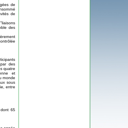
rgées de
consommé
ivités de
"liaisons
mble des
ièrement
ontrôlée
icipants
 par des
es quatre
enne et
 du monde
aux sous
ie, entre
 dont 65