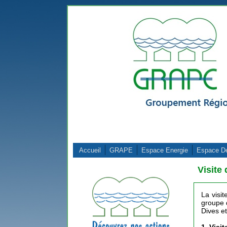
Aller au contenu principal
Accueil
GRAPE
Espace Energie
Espace D
Visite
La visi
groupe 
Dives et