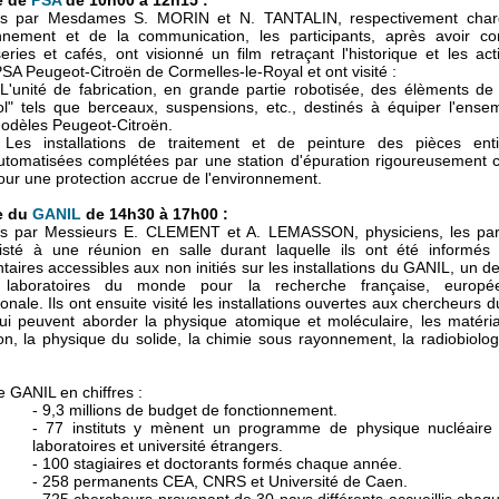
te de
PSA
de 10h00 à 12h15 :
llis par Mesdames S. MORIN et N. TANTALIN, respectivement cha
onnement et de la communication, les participants, après avoir 
eries et cafés, ont visionné un film retraçant l'historique et les act
PSA Peugeot-Citroën de Cormelles-le-Royal et ont visité :
 L'unité de fabrication, en grande partie robotisée, des élèments de 
ol" tels que berceaux, suspensions, etc., destinés à équiper l'ense
odèles Peugeot-Citroën.
 Les installations de traitement et de peinture des pièces ent
utomatisées complétées par une station d'épuration rigoureusement c
our une protection accrue de l'environnement.
te du
GANIL
de 14h30 à 17h00 :
lis par Messieurs E. CLEMENT et A. LEMASSON, physiciens, les part
isté à une réunion en salle durant laquelle ils ont été informés
ires accessibles aux non initiés sur les installations du GANIL, un d
 laboratoires du monde pour la recherche française, europé
ionale. Ils ont ensuite visité les installations ouvertes aux chercheurs
qui peuvent aborder la physique atomique et moléculaire, les matéri
ion, la physique du solide, la chimie sous rayonnement, la radiobiolog
e GANIL en chiffres :
- 9,3 millions de budget de fonctionnement.
- 77 instituts y mènent un programme de physique nucléaire
laboratoires et université étrangers.
- 100 stagiaires et doctorants formés chaque année.
- 258 permanents CEA, CNRS et Université de Caen.