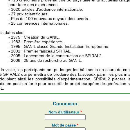
- 725 chercheurs provenant de 30 pays différents accueillis cha
pour faire des expériences.
- 3020 articles d'audience internationale.
- 27 prix scientifiques.
- Plus de 100 nouveaux noyaux découverts.
- 25 conférences internationales.
es dates clés :
- 1975 : Création du GANIL.
- 1983 : Première expérience.
- 1995 : GANIL classé Grande Installation Européenne.
- 2001 : Premier faisceau SPIRAL.
- 2005 : Lancement de la construction de SPIRAL2.
- 2008 : 25 ans de recherche au GANIL.
la visite, les participants ont pu longer les bâtiments en cours de con
ité SPIRAL2 qui permettra de produire des faisceaux parmi les plus in
oublant ainsi les possibilités d’expérimentation. SPIRAL2 placera l
e en position forte pour accueillir le projet européen de génération s
L.
Connexion
Nom d'utilisateur
*
Mot de passe
*