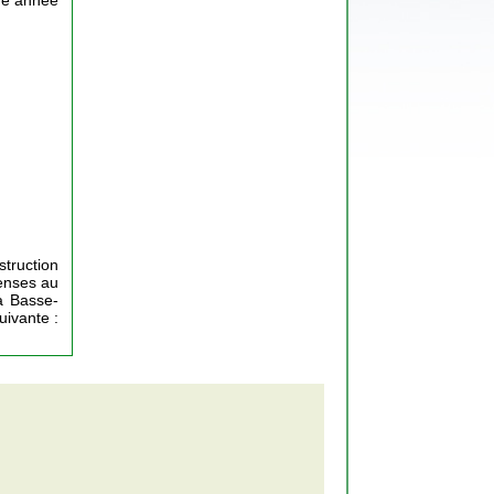
que année
struction
tenses au
a Basse-
uivante :