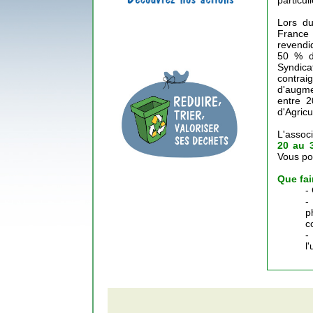
particuli
Lors du
France 
revendiq
50 % d'
Syndicat
contrai
d'augme
entre 2
d'Agric
L'assoc
20 au 
Vous po
Que fai
-
-
p
c
-
l