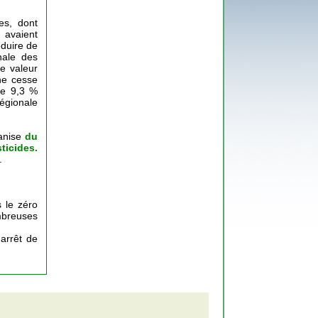
es, dont
 avaient
éduire de
nale des
de valeur
ne cesse
de 9,3 %
égionale
anise
du
ticides.
.
 le zéro
mbreuses
 arrêt de