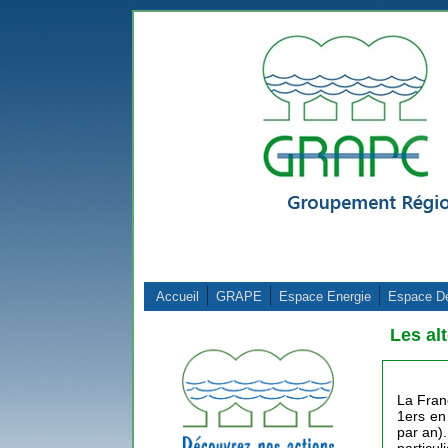
Aller au contenu principal
Accueil
GRAPE
Espace Energie
Espace D
Les al
La Franc
1ers en
par an).