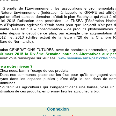
ers le reste.
 Grenelle de l'Environnement, les associations environnementalist
Nature Environnement (fédération à laquelle le GRAPE est affilié)
ué un effort dans ce domaine : c'était le plan Ecophyto, qui visait à r
ici 2018 l'utilisation des pesticides. La FNSEA (Fédération Natio
s d'Exploitants agricoles) s'était battu pour que l'objectif n'ait pas 
gnante. Résultat : la « consommation » de produits phytosanitaires 
nter depuis le début de ce plan, par exemple une augmentation 
012 et 2013 (chiffre extrait de la lettre n°20 de la Chambre R
ulture de Normandie).
iation GÉNÉRATIONS FUTURES, avec de nombreux partenaires, org
30 mars 2015 la Dixième Semaine pour les Alternatives aux pes
uvez vous renseigner sur leur site :
www.semaine-sans-pesticides.com
re à notre niveau ?
 Chez nous, bannir l'usage de ces produits.
 Dans nos communes, peser sur les élus pour qu'ils s'engagent vers
hytos dans les espaces publics ; c'est déjà le cas dans de no
ommunes.
 Soutenir les agriculteurs qui s'engagent dans une baisse, voire un
'utilisation de ces produits, en premier lieu les agriculteurs bio.
Connexion