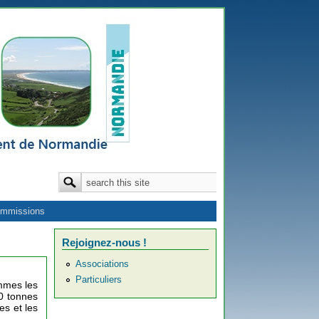
Formulaire de recherche
Rechercher
mmissions
Rejoignez-nous !
Associations
Particuliers
ommes les
00 tonnes
es et les