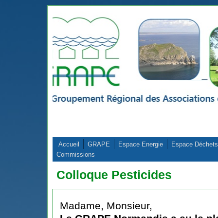
Aller au contenu principal
Accueil
GRAPE
Espace Energie
Espace Déchets
Commissions
Colloque Pesticides
Madame, Monsieur,